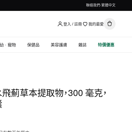
聯絡我們
繁體中文
登入 / 註冊
我的最愛
幼 · 寵物
保健品
美容護膚
雜誌
特價優惠
, 水飛薊草本提取物，300 毫克，
囊