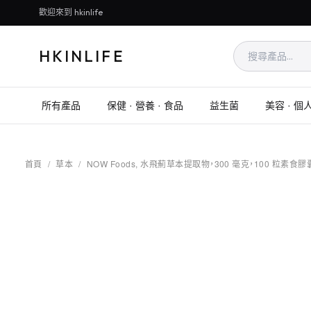
歡迎來到 hkinlife
HKINLIFE
所有產品
保健 · 營養 · 食品
益生菌
美容 · 個
首頁
/
草本
/
NOW Foods, 水飛薊草本提取物，300 毫克，100 粒素食膠