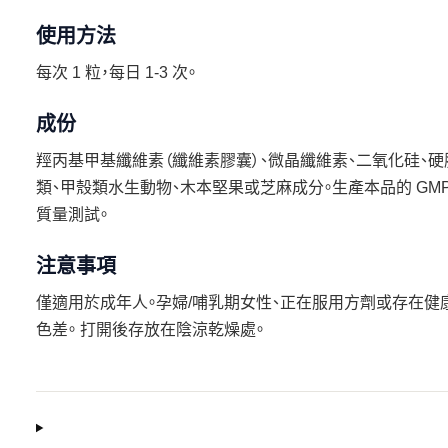
使用方法
每次 1 粒，每日 1-3 次。
成份
羥丙基甲基纖維素（纖維素膠囊）、微晶纖維素、二氧化硅、硬脂
類、甲殼類水生動物、木本堅果或芝麻成分。生產本品的 GM
質量測試。
注意事項
僅適用於成年人。孕婦/哺乳期女性、正在服用方劑或存在健
色差。 打開後存放在陰涼乾燥處。