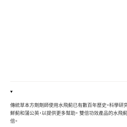
傳統草本方劑劑師使用水飛薊已有數百年歷史。科學研
鮮薊和蒲公英，以提供更多幫助。 雙倍功效產品的水飛薊提取
倍。