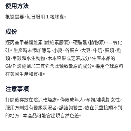
使用方法
根據需要，每日服用 1 粒膠囊。
成份
羥丙基甲基纖維素（纖維素膠囊）、硬脂酸（植物源）、二氧化
硅。 生產時未添加酵母、小麥、谷蛋白、大豆、牛奶、蛋類、魚
類、甲殼類水生動物、木本堅果或芝麻成分。生產本品的
GMP 設施還加工其它含此類致敏原的成分。 採用全球原料
在美國生產和質檢。
注意事項
打開後存放在陰涼乾燥處。 僅限成年人。孕婦/哺乳期女性，
服用方劑或有醫級狀況者，請諮詢醫生。放在兒童接觸不到
的地方。 本產品可能會出現自然色差。