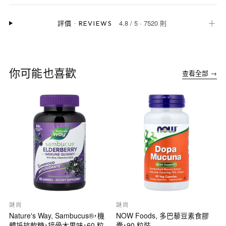
4.8
/
5
·
7520 則
＋
評價
·
REVIEWS
你可能也喜歡
查看全部 →
謎尚
謎尚
Nature's Way, Sambucus®，機
NOW Foods, 多巴藜豆素食膠
體抵抗軟糖，接骨木果味，60 粒
囊，90 粒裝