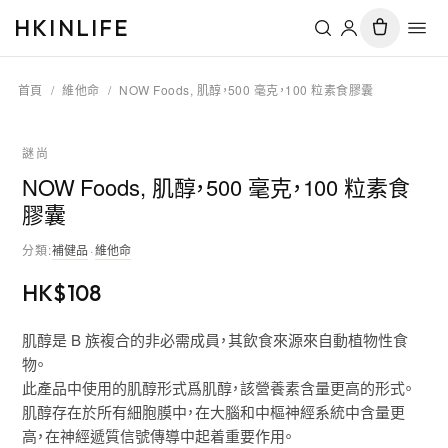
HKINLIFE
首頁
/
維他命
/
NOW Foods, 肌醇，500 毫克，100 粒素食膠囊
謎尚
NOW Foods, 肌醇，500 毫克，100 粒素食
膠囊
分類
:
補健品
·
維他命
HK$
108
肌醇是 B 族複合的非必需成員，其飲食來源來自動植物性食
物。
此產品中使用的肌醇形式爲肌醇，該營養素含量更高的形式。
肌醇存在於所有細胞膜中，在大腦和中樞神經系統中含量更
高，在神經遞質信號傳導中起着重要作用。