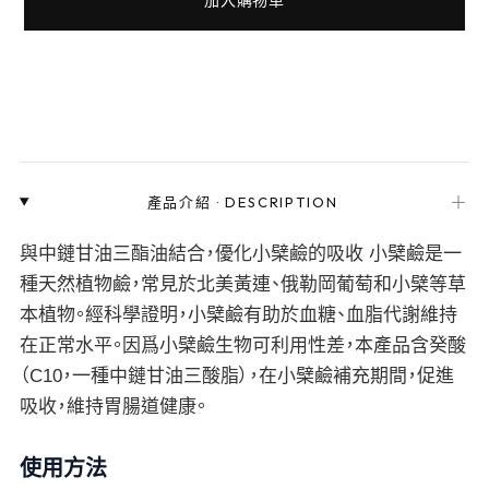
＋
產品介紹
·
DESCRIPTION
與中鏈甘油三酯油結合，優化小檗鹼的吸收 小檗鹼是一
種天然植物鹼，常見於北美黃連、俄勒岡葡萄和小檗等草
本植物。經科學證明，小檗鹼有助於血糖、血脂代謝維持
在正常水平。因爲小檗鹼生物可利用性差，本產品含癸酸
（C10，一種中鏈甘油三酸脂），在小檗鹼補充期間，促進
吸收，維持胃腸道健康。
使用方法