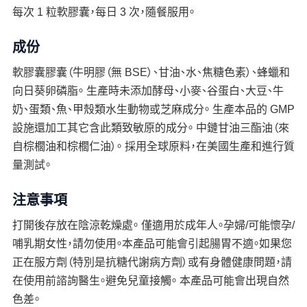
每次 1 粒軟膠囊，每日 3 次，隨餐服用。
成份
軟膠囊膠囊（牛明膠（無 BSE）、甘油、水、焦糖色素）、蜂蠟和
向日葵卵磷脂。 生產時未添加酵母、小麥、谷蛋白、大豆、牛
奶、蛋類、魚、甲殼類水生動物或芝麻成分。 生產本品的 GMP
設施還加工其它含此類致敏原的成分。 中鏈甘油三酯油（來
自棕櫚油和棕櫚仁油）。 採用全球原料，在美國生產和進行質
量測試。
注意事項
打開後存放在陰涼乾燥處。 僅適用於成年人。孕婦/可能懷孕/
哺乳期女性，請勿使用。本產品可能會引起腸胃不適。如果您
正在服方劑（特別是抗糖代謝病方劑）或有身體健康問題，請
在使用前諮詢醫生。避免兒童接觸。 本產品可能會出現自然
色差。