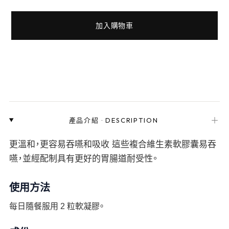
加入購物車
＋
產品介紹
·
DESCRIPTION
更溫和，更容易吞嚥和吸收 這些複合維生素軟膠囊易吞
嚥，並經配制具有更好的胃腸道耐受性。
使用方法
每日隨餐服用 2 粒軟凝膠。