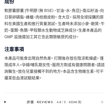
成份
軟膠囊膠囊 [牛明膠（無 BSE）、甘油、水、角豆]、南瓜籽油、向
日葵卵磷脂、蜂蠟、肉桂樹皮粉。 含大豆。 採用全球採購的原
料在美國生產和進行質量測試。 生產時未添加小麥、麩質、牛
奶、蛋類、魚類、甲殼類水生動物或芝麻成分。生產本產品的
GMP 設施還加工其它含此類致敏原的成分。
注意事項
本產品可能會出現自然色差。 打開後存放在陰涼乾燥處。 僅
限成年人。孕婦/哺乳期女性，服用方劑或有健康問題者，請諮
詢醫生。放在兒童接觸不到的地方。本品含生物維生素，可干
擾某些血液試驗結果。
4.8
/
5
·
43346 則
＋
評價
·
REVIEWS