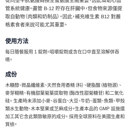
從同型半胱氨酸轉換至蛋氨酸至關重要，因此幫助心血
管系統健康。盡管 B-12 貯存在肝臟中，但食物來源僅提
取自動物（肉類和奶制品）。因此，補充維生素 B12 對嚴
格素食者來說可能尤其重要。
使用方法
每日隨餐服用 1 錠劑。咀嚼錠劑或含在口中直至溶解併吞
嚥。
成份
木糖醇、微晶纖維素、天然食用香精（料）、硬脂酸（植物源）、
麥芽糊精、有機甜葉菊葉提取物（酶改性甜菊糖苷）和二氧化
硅。 生產時未添加小麥、谷蛋白、大豆、牛奶、蛋類、魚類、甲殼
類水生動物、木本堅果或芝麻成分。生產本品的 GMP 設施還
加工其它含此類致敏原的成分。 採用全球原料在美國生產和
質檢。