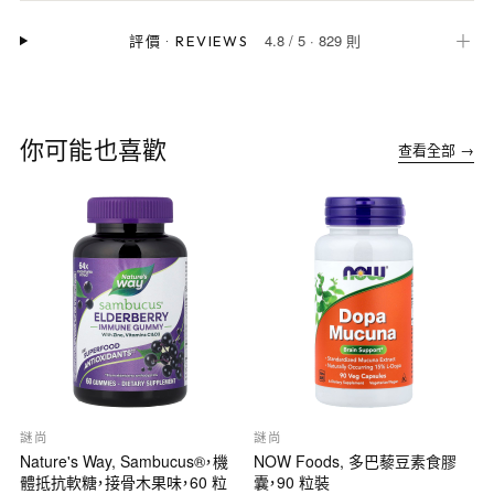
4.8
/
5
·
829 則
＋
評價
·
REVIEWS
你可能也喜歡
查看全部 →
謎尚
謎尚
Nature's Way, Sambucus®，機
NOW Foods, 多巴藜豆素食膠
體抵抗軟糖，接骨木果味，60 粒
囊，90 粒裝