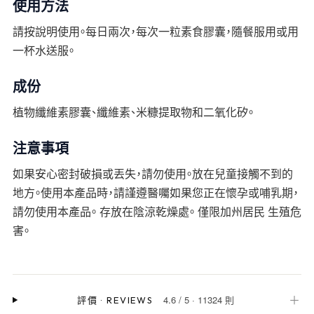
使用方法
請按說明使用。每日兩次，每次一粒素食膠囊，隨餐服用或用
一杯水送服。
成份
植物纖維素膠囊、纖維素、米糠提取物和二氧化矽。
注意事項
如果安心密封破損或丟失，請勿使用。放在兒童接觸不到的
地方。使用本產品時，請謹遵醫囑如果您正在懷孕或哺乳期，
請勿使用本產品。 存放在陰涼乾燥處。 僅限加州居民 生殖危
害。
4.6
/
5
·
11324 則
＋
評價
·
REVIEWS