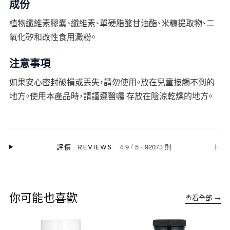
成份
植物纖維素膠囊、纖維素、單硬脂酸甘油酯、米糠提取物、二
氧化矽和改性食用澱粉。
注意事項
如果安心密封破損或丟失，請勿使用。放在兒童接觸不到的
地方。使用本產品時，請謹遵醫囑 存放在陰涼乾燥的地方。
4.9
/
5
·
92073 則
＋
評價
·
REVIEWS
你可能也喜歡
查看全部 →