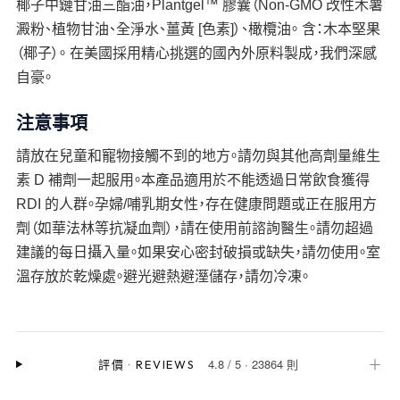
椰子中鏈甘油三酯油，Plantgel™ 膠囊（Non-GMO 改性木薯
澱粉、植物甘油、全淨水、薑黃 [色素]）、橄欖油。 含：木本堅果
（椰子）。 在美國採用精心挑選的國內外原料製成，我們深感
自豪。
注意事項
請放在兒童和寵物接觸不到的地方。請勿與其他高劑量維生
素 D 補劑一起服用。本產品適用於不能透過日常飲食獲得
RDI 的人群。孕婦/哺乳期女性，存在健康問題或正在服用方
劑（如華法林等抗凝血劑），請在使用前諮詢醫生。請勿超過
建議的每日攝入量。如果安心密封破損或缺失，請勿使用。室
溫存放於乾燥處。避光避熱避溼儲存，請勿冷凍。
4.8
/
5
·
23864 則
＋
評價
·
REVIEWS