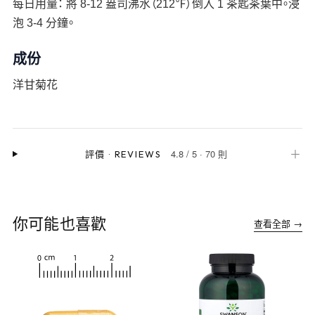
每日用量： 將 8-12 盎司沸水（212℉）倒入 1 茶匙茶葉中。浸
泡 3-4 分鐘。
成份
洋甘菊花
4.8
/
5
·
70 則
＋
評價
·
REVIEWS
你可能也喜歡
查看全部 →