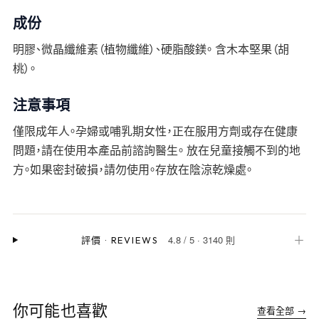
成份
明膠、微晶纖維素（植物纖維）、硬脂酸鎂。 含木本堅果（胡
桃）。
注意事項
僅限成年人。孕婦或哺乳期女性，正在服用方劑或存在健康
問題，請在使用本產品前諮詢醫生。 放在兒童接觸不到的地
方。如果密封破損，請勿使用。存放在陰涼乾燥處。
4.8
/
5
·
3140 則
＋
評價
·
REVIEWS
你可能也喜歡
查看全部 →