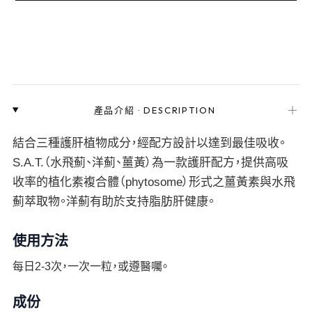
＋
產品介紹
·
DESCRIPTION
結合三種護肝植物成分，經配方設計以達到最佳吸收。
S.A.T.（水飛薊、洋薊、薑黃）為一款護肝配方，提供高吸
收率的植化素複合體（phytosome）形式之薑黃素與水飛
薊萃取物。洋薊有助於支持脂肪肝健康。
使用方法
每日2-3次，一次一粒，或遵醫囑。
成份