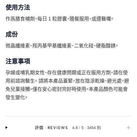
使用方法
作爲膳食補劑，每日 1 粒膠囊，隨餐服用，或遵醫囑。
成份
微晶纖維素、羥丙基甲基纖維素、二氧化硅、硬脂酸鎂。
注意事項
孕婦或哺乳期女性、存在健康問題或正在服用方劑，請在使
用前諮詢醫生。 請將本產品蓋緊，放在陰涼乾燥、避光處。避
免兒童接觸。僅在安心密封完好時使用。本產品顏色可能會
發生變化。
4.8
/
5
·
3454 則
＋
評價
·
REVIEWS