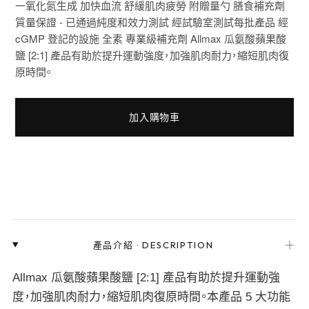
一氧化氮生成 加快血流 舒緩肌肉疲勞 附贈量勺 膳食補充劑
質量保證 - 已通過純度和效力測試 經試驗室測試每批產品 經
cGMP 登記的設施 全素 專業級補充劑 Allmax 瓜氨酸蘋果酸
鹽 [2:1] 產品有助於提升運動強度，加強肌肉耐力，縮短肌肉復
原時間。
加入購物車
＋
產品介紹
·
DESCRIPTION
Allmax 瓜氨酸蘋果酸鹽 [2:1] 產品有助於提升運動強
度，加強肌肉耐力，縮短肌肉復原時間。本產品 5 大功能