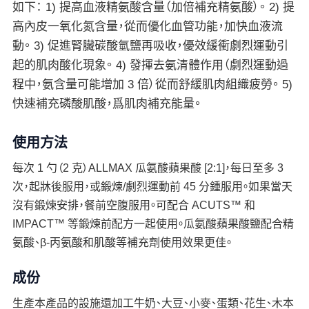
如下： 1) 提高血液精氨酸含量（加倍補充精氨酸）。 2) 提
高內皮一氧化氮含量，從而優化血管功能，加快血液流
動。 3) 促進腎臟碳酸氫鹽再吸收，優效緩衝劇烈運動引
起的肌肉酸化現象。 4) 發揮去氨清體作用（劇烈運動過
程中，氨含量可能增加 3 倍）從而舒緩肌肉組織疲勞。 5)
快速補充磷酸肌酸，爲肌肉補充能量。
使用方法
每次 1 勺（2 克）ALLMAX 瓜氨酸蘋果酸 [2:1]，每日至多 3
次，起牀後服用，或鍛煉/劇烈運動前 45 分鍾服用。如果當天
沒有鍛煉安排，餐前空腹服用。可配合 ACUTS™ 和
IMPACT™ 等鍛煉前配方一起使用。瓜氨酸蘋果酸鹽配合精
氨酸、β-丙氨酸和肌酸等補充劑使用效果更佳。
成份
生產本產品的設施還加工牛奶、大豆、小麥、蛋類、花生、木本