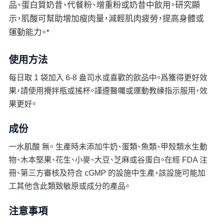
品、蛋白質奶昔、代餐粉、增重粉或奶昔中飲用。研究顯
示，肌酸可幫助增加瘦肉量，減輕肌肉疲勞，提高身體或
運動能力。*
使用方法
每日取 1 袋加入 6-8 盎司水或喜歡的飲品中。爲獲得更好效
果，請使用攪拌瓶或搖杯。謹遵醫囑或運動教練指示服用，效
果更好。
成份
一水肌酸 無。 生產時未添加牛奶、蛋類、魚類、甲殼類水生動
物、木本堅果、花生、小麥、大豆、芝麻或谷蛋白。在經 FDA 注
冊、第三方審核及符合 cGMP 的設施中生產，該設施可能加
工其他含此類致敏原或成分的產品。
注意事項