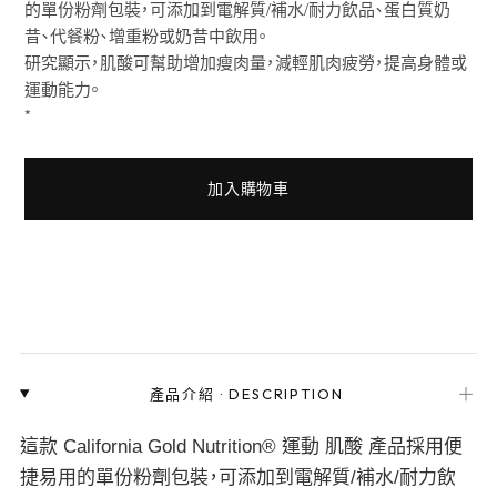
的單份粉劑包裝，可添加到電解質/補水/耐力飲品、蛋白質奶
昔、代餐粉、增重粉或奶昔中飲用。
研究顯示，肌酸可幫助增加瘦肉量，減輕肌肉疲勞，提高身體或
運動能力。
*
加入購物車
＋
產品介紹
·
DESCRIPTION
這款 California Gold Nutrition® 運動 肌酸 產品採用便
捷易用的單份粉劑包裝，可添加到電解質/補水/耐力飲