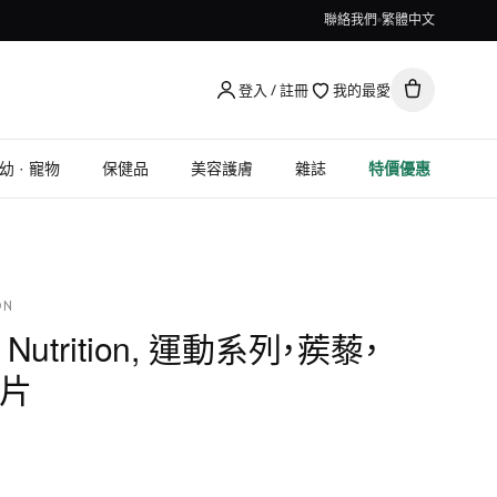
聯絡我們
繁體中文
登入 / 註冊
我的最愛
幼 · 寵物
保健品
美容護膚
雜誌
特價優惠
ON
old Nutrition, 運動系列，蒺藜，
 片