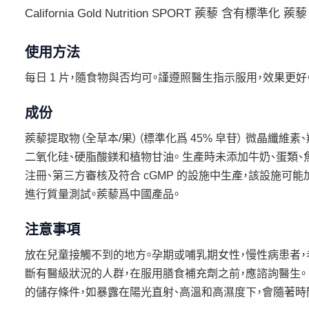
California Gold Nutrition SPORT 蒺藜 
使用方法
每日 1 片，隨食物與否均可。謹遵照醫生指示服用，效果更好
成份
蒺藜提取物（全草本/果）（標準化爲 45% 皁苷） 微晶纖
二氧化硅、硬脂酸鎂和植物甘油。 生產時未添加牛奶、蛋類、魚
注冊、第三方審核及符合 cGMP 的設施中生產，該設施可
進行質量測試。蒺藜爲中國產品。
注意事項
放在兒童接觸不到的地方。孕期或哺乳期女性，慢性病患者，老
斷有醫級狀況的人群，在服用膳食補充劑之前，應諮詢醫生。 密
的儲存條件，如暴露在陽光直射、高溫和高濕度下，會隨著時