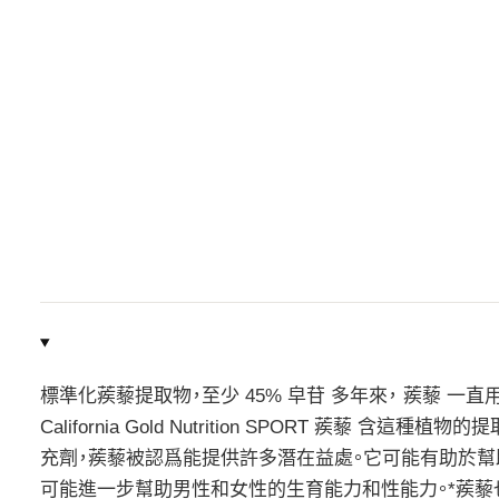
標準化蒺藜提取物，至少 45% 皁苷 多年來， 蒺藜 
California Gold Nutrition SPORT 蒺
充劑，蒺藜被認爲能提供許多潛在益處。它可能有助於幫助
可能進一步幫助男性和女性的生育能力和性能力。*蒺藜