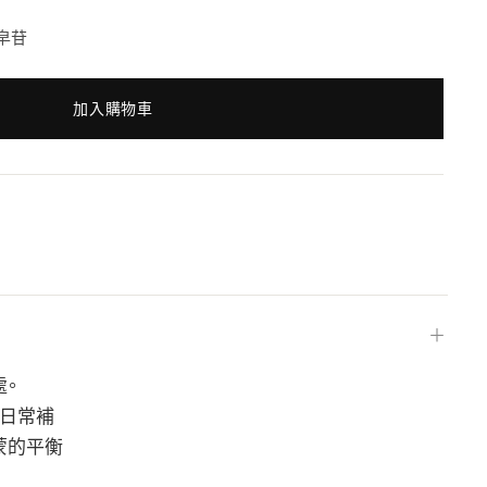
皁苷
加入購物車
＋
處。
作爲日常補
蒙的平衡