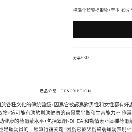
標準化蒺藜提取物，至少 45% 
分享
HKD
產品介紹
·
DESCRIPTION
一直用於各種文化的傳統醫級，因爲它被認爲對男性和女性都有好
藜 含這種植物的提取物，這可能有助於幫助健康的荷爾蒙平衡和生育能力。* 
健康的荷爾蒙水平，包括睾酮、DHEA 和動情素。*這種荷爾
也是運動員的一種流行補充劑，因爲它被認爲幫助運動表現。*