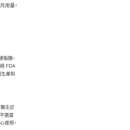
 個月用量。
硬脂酸、
 FDA
國生產和
經醫生診
。不適當
心使用。