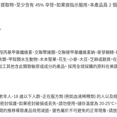
含有標準化 蒺藜 提取物，至少含有 45% 皁苷。如果按指示服用，本產品爲 2
。
維素、羥丙基甲基纖維素、交聯聚維酮、交聯羧甲基纖維素鈉、麥芽糊精、
類、甲殼類水生動物、木本堅果、花生、小麥、大豆、芝麻或麩質。在經
能加工其他含此類致敏原或成分的產品。 採用全球採購的原料在美
年人，18 歲以下人群，正在服方劑（例如血液稀釋劑）的人以及
封保護。如果密封破損或丟失，請勿使用。儲存溫度為 20-25°C
間的推移導致產品效用減退。 變色屬於不可避免的正常現象，請放