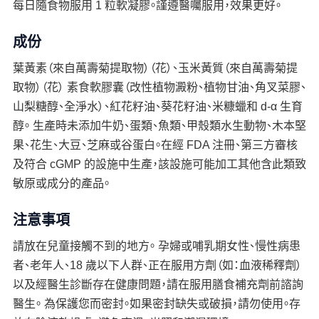
每日隨食物服用 1 粒軟凝膠。謹遵醫囑服用，效果更好。
成份
葉黃素（來自萬壽菊提取物）（花）、玉米黃質（來自萬壽菊提
取物）（花） 素食軟膠囊（改性植物澱粉、植物甘油、角叉菜膠、
山梨糖醇、全淨水）、紅花籽油、葵花籽油、米糠蠟和 d-α 生育
醇。 生產時未添加牛奶、蛋類、魚類、甲殼類水生動物、木本堅
果、花生、大豆、芝麻或谷蛋白。在經 FDA 注冊、第三方審核
及符合 cGMP 的設施中生產，該設施可能加工其他含此類致
敏原或成分的產品。
注意事項
請放在兒童接觸不到的地方。 孕婦或哺乳期女性、慢性病患
者、老年人、18 歲以下人群、正在服用方劑（如：血液稀釋劑）
以及經醫生診斷存在健康問題，請在服用膳食補充劑前諮詢
醫生。 為保護您而密封。如果密封缺失或破損，請勿使用。存