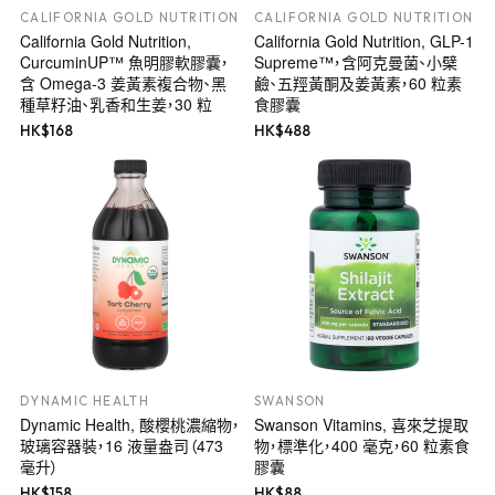
CALIFORNIA GOLD NUTRITION
CALIFORNIA GOLD NUTRITION
California Gold Nutrition,
California Gold Nutrition, GLP-1
CurcuminUP™ 魚明膠軟膠囊，
Supreme™，含阿克曼菌、小檗
含 Omega-3 姜黃素複合物、黑
鹼、五羥黃酮及姜黃素，60 粒素
種草籽油、乳香和生姜，30 粒
食膠囊
HK$
168
HK$
488
DYNAMIC HEALTH
SWANSON
Dynamic Health, 酸櫻桃濃縮物，
Swanson Vitamins, 喜來芝提取
玻璃容器裝，16 液量盎司（473
物，標準化，400 毫克，60 粒素食
毫升）
膠囊
HK$
158
HK$
88