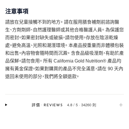
注意事項
請放在兒童接觸不到的地方。 請在服用膳食補劑前諮詢醫
生、方劑劑師、自然護理醫師或其他合格醫護人員。 為保護您
而密封。如果密封缺失或破損，請勿使用。存放在陰涼乾燥
處。避免高溫、光照和潮溼環境。 本產品按重量而非體積包裝
和出售。內容物會隨時間而沉澱。 含食品級吸溼劑，有助於產
品保鮮。請勿食用。 所有 California Gold Nutrition® 產品均
擁有黃金保證。如果對購買的產品不完全滿意，請在 90 天內
退回未使用的部分，我們將全額退款。
4.8
/
5
·
34260 則
＋
評價
·
REVIEWS