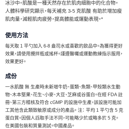
冰沙中。肌酸是一種天然存在於肌肉細胞中的化合物。
人體科學研究顯示，每天補充 3-5 克肌酸 有助於增加瘦
肌肉量，減輕肌肉疲勞，提高體能或運動表現。*
使用方法
每天取 1 平勺加入 6-8 盎司水或喜歡的飲品中。為獲得更好
效果，請使用攪拌瓶或搖杯。謹遵醫囑或運動教練指示服用，
效果更好。
成份
一水肌酸 無 生產時未新增牛奶、蛋類、魚類、甲殼類水生動
物、木本堅果、花生、小麥、大豆、芝麻或谷蛋白。在經 FDA 註
冊、第三方稽核及符合 cGMP 的設施中生產，該設施可能加
工其他含此類致敏原或成分的產品。 注： 平均 1 平勺含 5 克
蛋白質。因個人舀取手法不同，可能略少於或略多於 5 克。
在美國包裝和質量測試。中國產品。