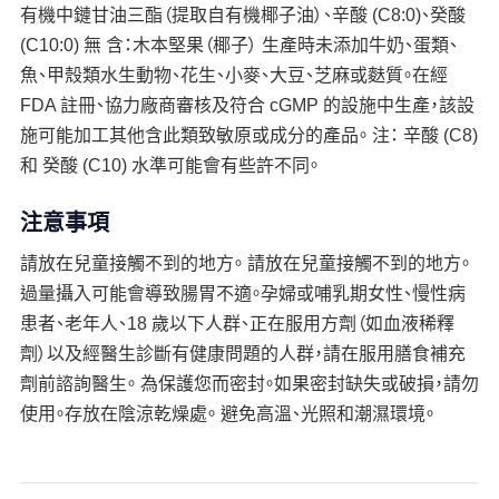
有機中鏈甘油三酯（提取自有機椰子油）、辛酸 (C8:0)、癸酸
(C10:0) 無 含：木本堅果（椰子） 生產時未添加牛奶、蛋類、
魚、甲殼類水生動物、花生、小麥、大豆、芝麻或麩質。在經
FDA 註冊、協力廠商審核及符合 cGMP 的設施中生產，該設
施可能加工其他含此類致敏原或成分的產品。 注： 辛酸 (C8)
和 癸酸 (C10) 水準可能會有些許不同。
注意事項
請放在兒童接觸不到的地方。 請放在兒童接觸不到的地方。
過量攝入可能會導致腸胃不適。孕婦或哺乳期女性、慢性病
患者、老年人、18 歲以下人群、正在服用方劑（如血液稀釋
劑）以及經醫生診斷有健康問題的人群，請在服用膳食補充
劑前諮詢醫生。 為保護您而密封。如果密封缺失或破損，請勿
使用。存放在陰涼乾燥處。 避免高溫、光照和潮濕環境。