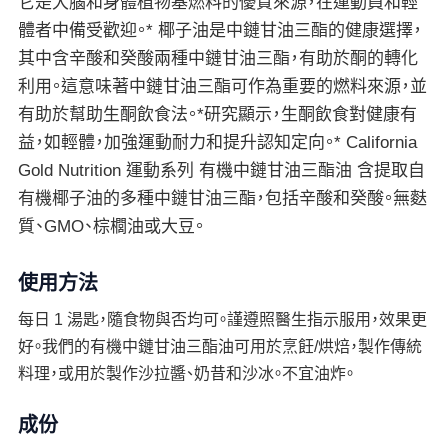
它是大腦和身體植物基燃料的優質來源，在運動員和輕
體者中備受歡迎。* 椰子油是中鏈甘油三酯的健康選擇，
其中含辛酸和癸酸兩種中鏈甘油三酯，有助於酮的轉化
利用。這意味著中鏈甘油三酯可作為重要的燃料來源，並
有助於幫助生酮飲食法。*研究顯示，生酮飲食對健康有
益，如輕體，加強運動耐力和提升認知定向。* California
Gold Nutrition 運動系列 有機中鏈甘油三酯油 含提取自
有機椰子油的多種中鏈甘油三酯，包括辛酸和癸酸。無麩
質、GMO、棕櫚油或大豆。
使用方法
每日 1 湯匙，隨食物與否均可。謹遵照醫生指示服用，效果更
好。我們的有機中鏈甘油三酯油可用於烹飪/烘焙，製作傳統
料理，或用於製作沙拉醬、奶昔和沙冰。不宜油炸。
成份