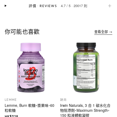
4.7
/
5
·
20017 則
＋
評價
·
REVIEWS
你可能也喜歡
查看全部 →
LEMME
謎尚
Lemme, Burn 軟糖，漿果味，60
Irwin Naturals, 3 合 1 碳水化合
粒軟糖
物阻滯劑，Maximum Strength，
150 粒液體軟凝膠
HK$
328