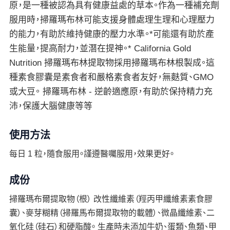
原，是一種被認為具有健康益處的草本。作為一種補充劑
服用時，掃羅瑪布林可能支援身體處理生理和心理壓力
的能力，有助於維持健康的壓力水準。*可能還有助於產
生能量，提高耐力，並潛在提神。* California Gold
Nutrition 掃羅瑪布林提取物採用掃羅瑪布林根製成。這
種素食膠囊是素食者和嚴格素食者友好，無麩質、GMO
或大豆。 掃羅瑪布林 - 逆齡適應原，有助於保持精力充
沛，保護大腦健康等等
使用方法
每日 1 粒，隨食服用。謹遵醫囑服用，效果更好。
成份
掃羅瑪布爾提取物（根） 改性纖維素（羥丙甲纖維素素食膠
囊）、麥芽糊精（掃羅馬布爾提取物的載體）、微晶纖維素、二
氧化硅（硅石）和硬脂酸。 生產時未添加牛奶、蛋類、魚類、甲