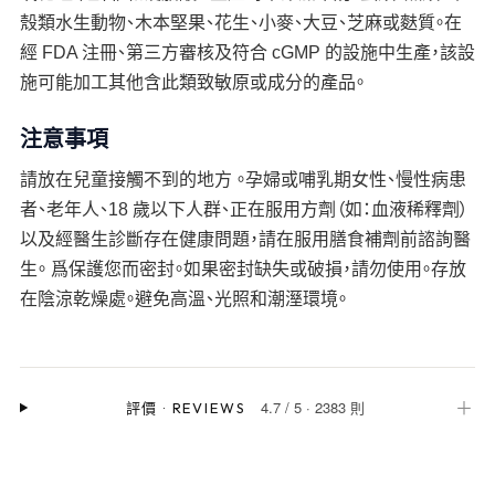
殼類水生動物、木本堅果、花生、小麥、大豆、芝麻或麩質。在
經 FDA 注冊、第三方審核及符合 cGMP 的設施中生產，該設
施可能加工其他含此類致敏原或成分的產品。
注意事項
請放在兒童接觸不到的地方 。孕婦或哺乳期女性、慢性病患
者、老年人、18 歲以下人群、正在服用方劑（如：血液稀釋劑）
以及經醫生診斷存在健康問題，請在服用膳食補劑前諮詢醫
生。 爲保護您而密封。如果密封缺失或破損，請勿使用。存放
在陰涼乾燥處。避免高溫、光照和潮溼環境。
4.7
/
5
·
2383 則
＋
評價
·
REVIEWS