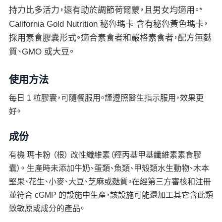
持力比多活力，還有助於調節荷爾蒙，且男女均適用。*
California Gold Nutrition 秘魯瑪卡 含有秘魯黃色瑪卡，
採用素食膠囊形式。適合素食者和嚴格素食者，配方無麩
質、GMO 或大豆。
使用方法
每日 1 粒膠囊，可隨餐服用。謹遵照醫生指示服用，效果更
好。
成份
有機 瑪卡粉 （根） 改性纖維素（羥丙基甲基纖維素素食膠
囊）。 生產時未添加牛奶、蛋類、魚類、甲殼類水生動物、木本
堅果、花生、小麥、大豆、芝麻或麩質。在經第三方審核和注冊
並符合 cGMP 的設施中生產，該設施可能還加工其它含此類
致敏原或成分的產品。