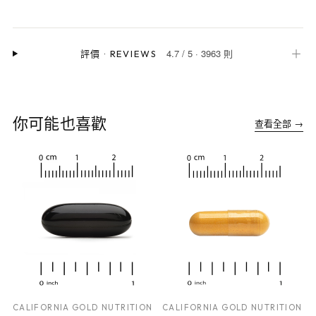
4.7
/
5
·
3963 則
＋
評價
·
REVIEWS
你可能也喜歡
查看全部 →
CALIFORNIA GOLD NUTRITION
CALIFORNIA GOLD NUTRITION