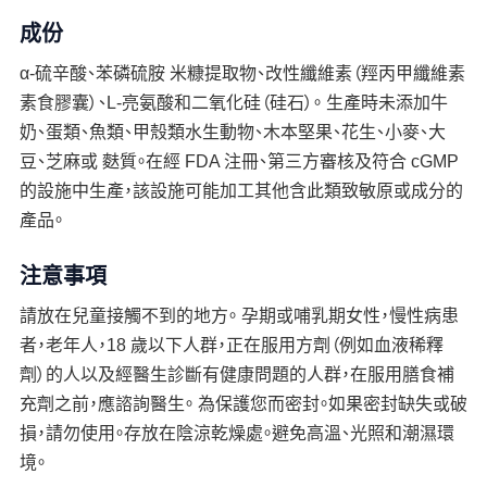
成份
α-硫辛酸、苯磷硫胺 米糠提取物、改性纖維素（羥丙甲纖維素
素食膠囊）、L-亮氨酸和二氧化硅（硅石）。 生產時未添加牛
奶、蛋類、魚類、甲殼類水生動物、木本堅果、花生、小麥、大
豆、芝麻或 麩質。在經 FDA 注冊、第三方審核及符合 cGMP
的設施中生產，該設施可能加工其他含此類致敏原或成分的
產品。
注意事項
請放在兒童接觸不到的地方。 孕期或哺乳期女性，慢性病患
者，老年人，18 歲以下人群，正在服用方劑（例如血液稀釋
劑）的人以及經醫生診斷有健康問題的人群，在服用膳食補
充劑之前，應諮詢醫生。 為保護您而密封。如果密封缺失或破
損，請勿使用。存放在陰涼乾燥處。避免高溫、光照和潮濕環
境。