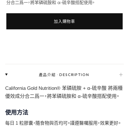
分合二爲一，將苯磷硫胺和 α-硫辛酸搭配使用。
加入購物車
＋
產品介紹
·
DESCRIPTION
California Gold Nutrition® 苯磷硫胺 + α-硫辛酸 將兩種
優效成分合二爲一，將苯磷硫胺和 α-硫辛酸搭配使用。
使用方法
每日 1 粒膠囊，隨食物與否均可。謹遵醫囑服用，效果更好。