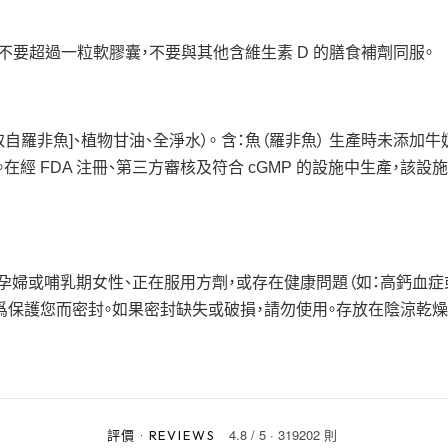
日不要超過一粒軟膠囊，不要與其他含維生素 D 的膳食補劑同服。
取自羅非魚]、植物甘油、全淨水）。 含：魚（羅非魚） 生產時未添加牛
在經 FDA 注冊、第三方審核及符合 cGMP 的設施中生產，該設
。孕婦或哺乳期女性、正在服用方劑，或存在健康問題（如：高鈣血症
 爲保護您而密封。如果密封缺失或破損，請勿使用。存放在陰涼乾燥
4.8
/
5
·
319202 則
評價
·
REVIEWS