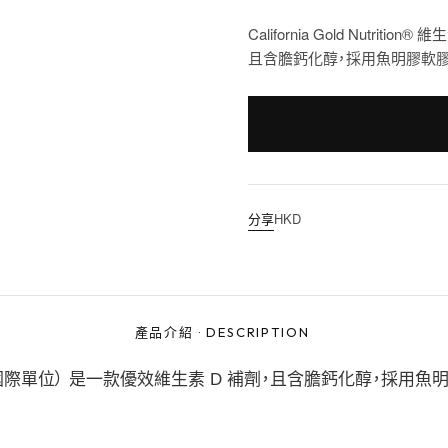
California Gold Nutrit
且含膽鈣化醇，採用魚明膠軟膠
分享
HKD
產品介紹
·
DESCRIPTION
5 微克（5000 國際單位） 是一款優效維生素 D 補劑，且含膽鈣化醇，採用