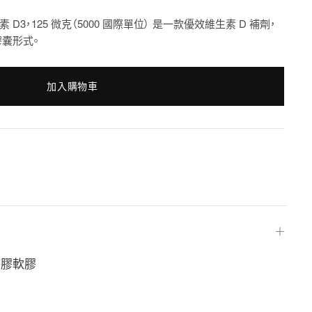
ion® 維生素 D3，125 微克（5000 國際單位） 是一款優效維生素 D 補劑，
囊形式。
加入購物車
＋
魚明膠軟膠