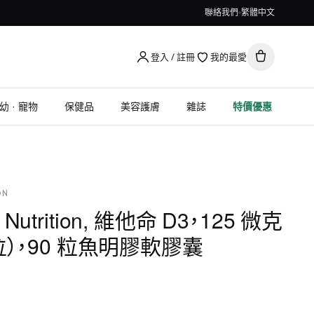
聯絡我們
繁體中文
登入 / 註冊
我的最愛
幼 · 寵物
保健品
美容護膚
雜誌
特價優惠
ON
ld Nutrition, 維他命 D3，125 微克
單位），90 粒魚明膠軟膠囊