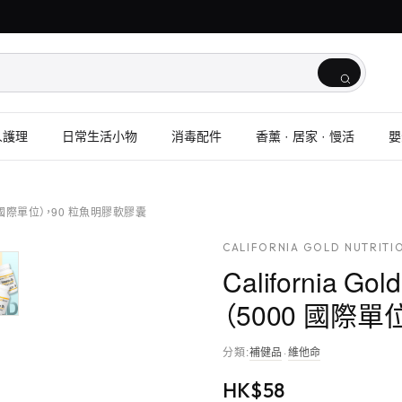
人護理
日常生活小物
消毒配件
香薰 · 居家 · 慢活
嬰
（5000 國際單位），90 粒魚明膠軟膠囊
CALIFORNIA GOLD NUTRITI
California Go
（5000 國際
分類
:
補健品
·
維他命
HK$
58