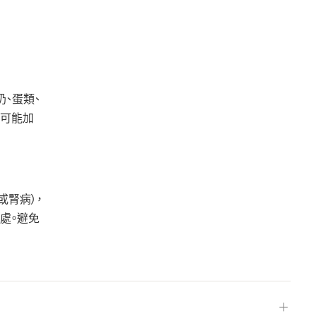
奶、蛋類、
施可能加
或腎病），
處。避免
＋