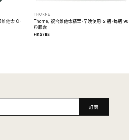
THORNE
玫瑰果維他命 C，
Thorne, 複合維他命精華，早晚使用，2 瓶，每瓶 90
粒膠囊
HK$
788
訂閱