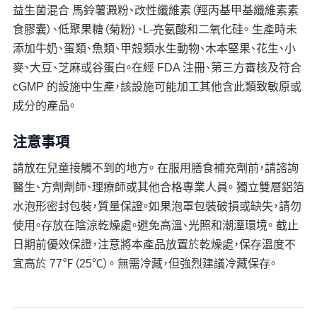
益生菌混合 馬鈴薯澱粉、改性纖維素（羥丙基甲基纖維素素
食膠囊）、低聚果糖（菊粉）、L-亮氨酸和二氧化硅。 生產時未
添加牛奶、蛋類、魚類、甲殼類水生動物、木本堅果、花生、小
麥、大豆、芝麻或谷蛋白。在經 FDA 注冊、第三方審核及符合
cGMP 的設施中生產，該設施可能加工其他含此類致敏原或
成分的產品。
注意事項
請放在兒童接觸不到的地方。 在服用膳食補充劑前，請諮詢
醫生、方劑劑師、理療師或其他合格專業人員。 獨立雙層鋁箔
水泡形密封包裝，質量保證。如果泡罩包裝破損或缺失，請勿
使用。存放在陰涼乾燥處。避免高溫、光照和潮溼環境。 截止
日期前優效保證，注意將本產品放置於乾燥處，保存溫度不
宜高於 77℉（25℃）。 無需冷藏，但強烈建議冷藏保存。