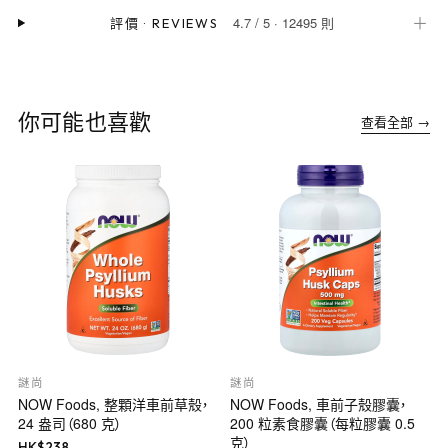
4.7
/
5
·
12495 則
＋
評價
·
REVIEWS
你可能也喜歡
查看全部 →
謎尚
謎尚
NOW Foods, 整顆洋車前草殼，
NOW Foods, 車前子殼膠囊，
24 盎司（680 克）
200 粒素食膠囊（每粒膠囊 0.5
克）
HK$
238