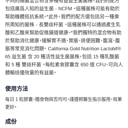
不同的細菌混合物含多種有益益生菌菌株。我們的配方
包括廣爲人知的益生菌 - NCFM 。這種菌株可能有助於
幫助機體抵抗系統。*此外，我們的配方還包括另一種衆
所周知的菌株 - 長雙歧杆菌 ，這種菌株可以通過產生乳
酸和乙酸來幫助促進腸道健康。*我們獨特的混合物有助
於幫助消化健康，緩解胃不適、胃脹、排便困難、腹瀉、腹
脹等常見消化問題。 California Gold Nutrition Lactobif®
65 益生菌 含 20 種活性益生菌菌株，包括 15 種乳酸菌
和 5 種 雙歧杆菌 。每粒素食膠囊含 650 億 CFU，可向人
體輸送優效量的有益菌。
使用方法
每日 1 粒膠囊，隨食物與否均可。謹遵照醫生指示服用，效果
更好。
成份