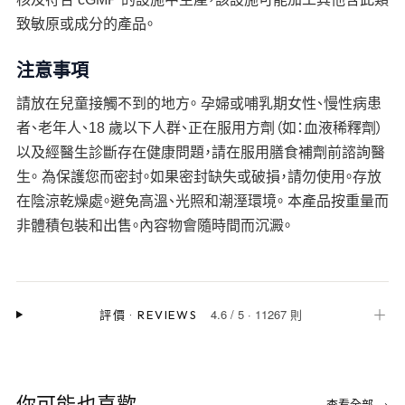
致敏原或成分的產品。
注意事項
請放在兒童接觸不到的地方。 孕婦或哺乳期女性、慢性病患
者、老年人、18 歲以下人群、正在服用方劑（如：血液稀釋劑）
以及經醫生診斷存在健康問題，請在服用膳食補劑前諮詢醫
生。 為保護您而密封。如果密封缺失或破損，請勿使用。存放
在陰涼乾燥處。避免高溫、光照和潮溼環境。 本產品按重量而
非體積包裝和出售。內容物會隨時間而沉澱。
4.6
/
5
·
11267 則
＋
評價
·
REVIEWS
你可能也喜歡
查看全部 →