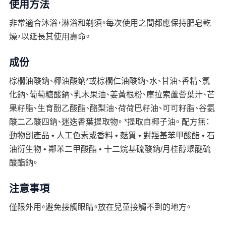
使用方法
非常適合沐浴，淋浴和剃須。每次使用之間都應保持肥皂乾
燥，以延長其使用壽命。
成份
棕櫚油酸鈉、椰油酸鈉*或棕櫚仁油酸鈉、水、甘油、香精、氯
化鈉、葡萄糖酸鈉、乳木果油、姜黃根粉、庫拉索蘆薈葉汁、芒
果籽脂、生育酚乙酸酯、酪梨油、荷荷巴籽油、可可籽脂、谷氨
酸二乙酸四鈉、迷迭香葉提取物。 *提取自椰子油。 配方無：
動物副產品 • 人工色素或香料 • 麩質 • 對羥基苯甲酸酯 • 石
油衍生物 • 鄰苯二甲酸酯 • 十二烷基硫酸鈉/月桂醇聚醚硫
酸酯鈉。
注意事項
僅限外用。避免接觸眼睛。放在兒童接觸不到的地方。