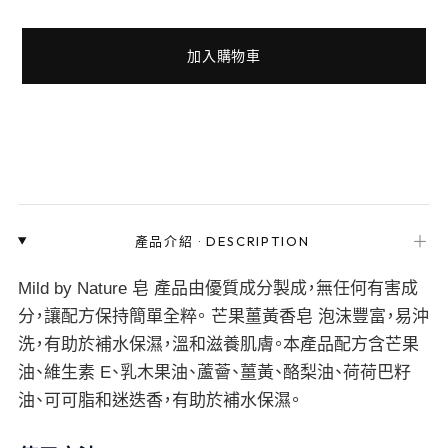
加入購物車
＋
產品介紹
·
DESCRIPTION
Mild by Nature 皂 產品由優質成分製成，無任何有害成
分，讓配方保持簡單全粹。 芒果薑黃香皂 泡沫豐富，易沖
洗，有助於補水保濕，溫和滋養肌膚。本產品配方含芒果
油、維生素 E、乳木果油、蘆薈、薑黃、酪梨油、荷荷巴籽
油、可可脂和迷迭香，有助於補水保濕。