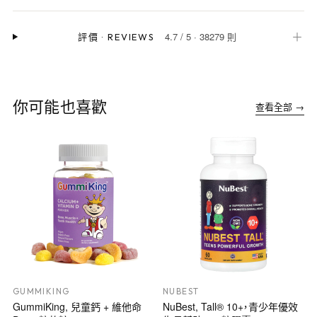
4.7
/
5
·
38279 則
＋
評價
·
REVIEWS
你可能也喜歡
查看全部 →
GUMMIKING
NUBEST
GummiKing, 兒童鈣 + 維他命
NuBest, Tall® 10+，青少年優效