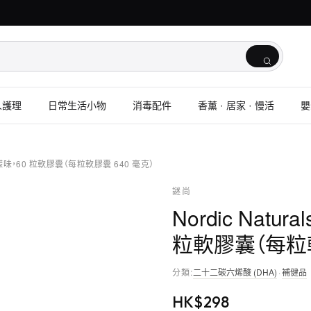
人護理
日常生活小物
消毒配件
香薰 · 居家 · 慢活
嬰
ega，檸檬味，60 粒軟膠囊（每粒軟膠囊 640 毫克）
謎尚
Nordic Natur
粒軟膠囊（每粒軟
分類
:
二十二碳六烯酸 (DHA)
·
補健品
HK$
298