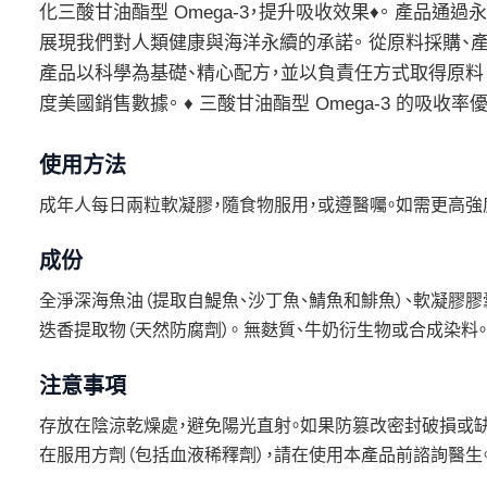
化三酸甘油酯型 Omega-3，提升吸收效果♦。 產品
展現我們對人類健康與海洋永續的承諾。 從原料採購、
產品以科學為基礎、精心配方，並以負責任方式取得原料，保障您與家
度美國銷售數據。 ♦ 三酸甘油酯型 Omega-3 的吸收率優
使用方法
成年人每日兩粒軟凝膠，隨食物服用，或遵醫囑。如需更高強
成份
全淨深海魚油（提取自鯷魚、沙丁魚、鯖魚和鯡魚）、軟凝膠膠囊（
迭香提取物（天然防腐劑）。 無麩質、牛奶衍生物或合成染料。
注意事項
存放在陰涼乾燥處，避免陽光直射。如果防篡改密封破損或缺
在服用方劑（包括血液稀釋劑），請在使用本產品前諮詢醫生