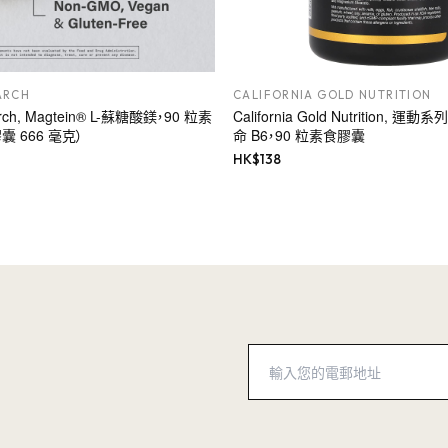
ARCH
CALIFORNIA GOLD NUTRITION
arch, Magtein® L-蘇糖酸鎂，90 粒素
California Gold Nutrition, 
 666 毫克）
命 B6，90 粒素食膠囊
HK$
138