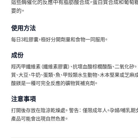
這些酶催化的反應中有脂肪酸合成，蛋白質合成和葡萄
要的。
使用方法
每日3粒膠囊，極好分開劑量和食物一同服用。
成份
羥丙甲纖維素（纖維素膠囊）、抗壞血酸棕櫚酸酯、二氧化矽
質、大豆、牛奶、蛋類、魚、甲殼類水生動物、木本堅果或芝麻
酸鎂是一種可完全反應的礦物質補充劑。
注意事項
打開後存放在陰涼乾燥處。 警告： 僅限成年人。孕婦/哺乳
產品可能會出現自然色差。