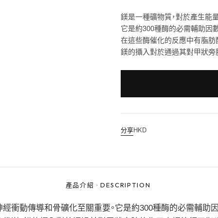
鎂是一種礦物質，對於產生能
它是約300種酶的必需輔助因數
在這些酶催化的反應中有脂肪
鎂的攝入對於通過其對甲狀旁
分享
HKD
產品介紹
·
DESCRIPTION
神經衝動傳導和骨礦化至關重要。它是約300種酶的必需輔助因