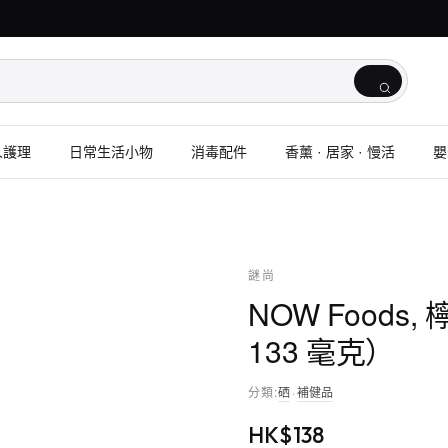
人護理
日常生活小物
消毒配件
香薰 · 居家 · 慢活
嬰
謎尚
NOW Foods
133 毫克）
分類
:
硒
·
補健品
HK$
138