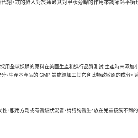
糖代謝。鎂的攝入對於通過其對甲狀旁腺的作用來調節鈣平衡
。 採用全球採購的原料在美國生產和進行品質測試 生產時未添加小
成分。生產本產品的 GMP 設施還加工其它含此類致敏原的成分。 
期女性，服用方劑或有醫級狀況者，請諮詢醫生。放在兒童接觸不到的