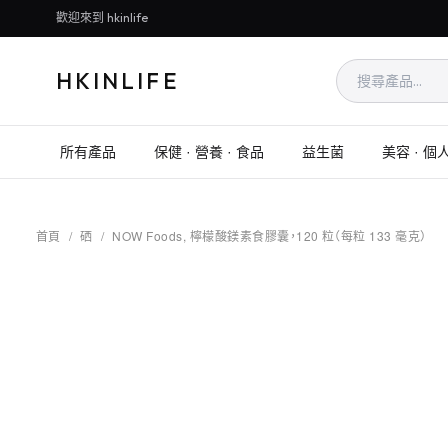
歡迎來到 hkinlife
HKINLIFE
所有產品
保健 · 營養 · 食品
益生菌
美容 · 個
首頁
/
硒
/
NOW Foods, 檸檬酸鎂素食膠囊，120 粒（每粒 133 毫克）