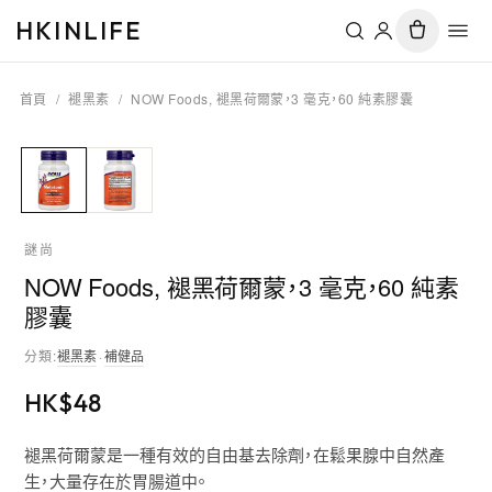
HKINLIFE
首頁
/
褪黑素
/
NOW Foods, 褪黑荷爾蒙，3 毫克，60 純素膠囊
謎尚
NOW Foods, 褪黑荷爾蒙，3 毫克，60 純素
膠囊
分類
:
褪黑素
·
補健品
HK$
48
褪黑荷爾蒙是一種有效的自由基去除劑，在鬆果腺中自然產
生，大量存在於胃腸道中。