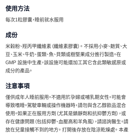
使用方法
每次1粒膠囊，睡前就水服用
成份
米榖粉、羥丙甲纖維素（纖維素膠囊）。 不採用小麥、麩質、大
豆、玉米、牛奶、蛋類、魚、貝類或樹堅果成分進行製造。在
GMP 設施中生產，該設施可能還加工其它含此類敏感原或
成分的產品。
注意事項
僅供成年人睡前服用。不適用於孕婦或哺乳期女性。可能會
導致嗜睡。駕駛車輛或操作機器時，請勿與含乙醇飲品混合
使用。如果正在服用方劑（尤其是鎮靜劑和抗抑鬱方劑），或
存在健康問題（包括抑鬱、血壓高和羊角風），請諮詢醫生。請
放在兒童接觸不到的地方。 打開後存放在陰涼乾燥處。 本產