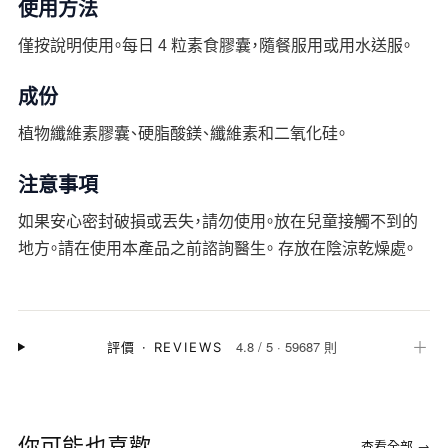
使用方法
僅按說明使用。每日 4 粒素食膠囊，隨餐服用或用水送服。
成份
植物纖維素膠囊、硬脂酸鎂、纖維素和二氧化硅。
注意事項
如果安心密封破損或丟失，請勿使用。放在兒童接觸不到的
地方。請在使用本產品之前諮詢醫生。 存放在陰涼乾燥處。
4.8
/
5
·
59687 則
＋
評價
·
REVIEWS
你可能也喜歡
查看全部 →