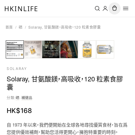
HKINLIFE
首頁
/
硒
/
Solaray, 甘氨酸鎂，高吸收，120 粒素食膠囊
SOLARAY
Solaray, 甘氨酸鎂，高吸收，120 粒素食膠
囊
分類
:
硒
·
補健品
HK$
168
自 1973 年以來，我們便開始在全球各地尋找優質食材，旨在爲
您提供優效補劑，幫助您活得更開心，擁抱特重要的時刻。