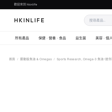
歡迎來到 hkinlife
HKINLIFE
所有產品
保健 · 營養 · 食品
益生菌
美容 · 個
首頁
/
運動版魚油 & Omegas
/
Sports Research, Omega-3 魚油