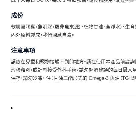
成年人每日 1-2 次，每次 1 粒軟膠囊，隨食物服用，或遵照
成份
軟膠囊膠囊（魚明膠（羅非魚來源）、植物甘油、全淨水）、生育
內外原料製成，我們深感自豪。
注意事項
請放在兒童和寵物接觸不到的地方。請在使用本產品前諮詢醫
液稀釋劑）或計劃接受外科手術。請勿超過建議的每日攝入量
保存，請勿冷凍。 注：甘油三酯形式的 Omega-3 魚油（TG，即 