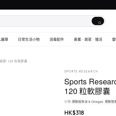
人護理
日常生活小物
消毒配件
香薰 · 居家 · 慢活
嬰
，迷你凝膠，120 粒軟膠囊
SPORTS RESEARCH
Sports Rese
120 粒軟膠囊
分類
:
運動版魚油 & Omegas
·
運動營
HK$
318