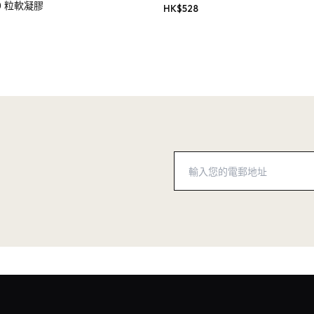
60 粒軟凝膠
HK$
528