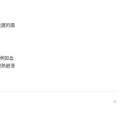
挑選的國
（例如血
避熱避溼
＋