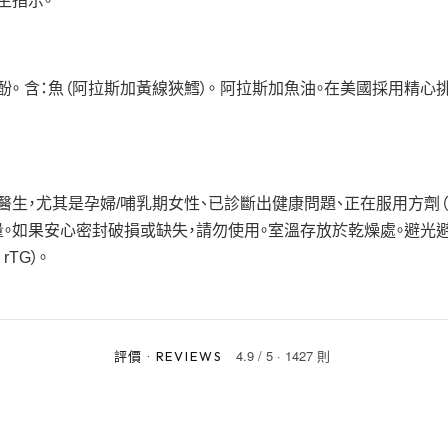
醫生指示。
酚。 含：魚（阿拉斯加黃線狹鱈）。 阿拉斯加魚油。在美國採用精心
生，尤其是孕婦/哺乳期女性、已診斷出健康問題、正在服用方劑
。如果安心密封破損或缺失，請勿使用。室溫存放於乾燥處。避光
rTG）。
4.9
/
5
·
1427 則
評價
·
REVIEWS