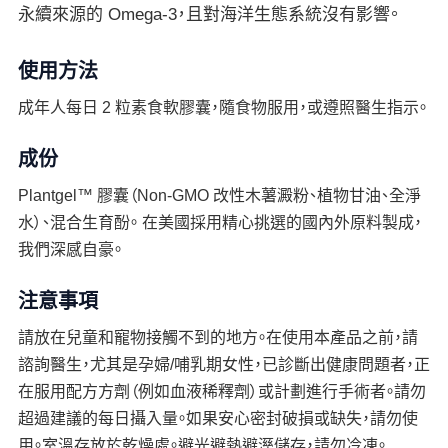
永續來源的 Omega-3，且對海洋生態系統沒有影響。
使用方法
成年人每日 2 粒素食軟膠囊，隨食物服用，或遵照醫生指示。
成份
Plantgel™ 膠囊（Non-GMO 改性木薯澱粉、植物甘油、全淨
水）、混合生育酚。 在美國採用精心挑選的國內外原料製成，
我們深感自豪。
注意事項
請放在兒童和寵物接觸不到的地方。在使用本產品之前，請
諮詢醫生，尤其是孕婦/哺乳期女性，已診斷出健康問題者，正
在服用配方方劑（例如血液稀釋劑）或計劃進行手術者。請勿
超過建議的每日攝入量。如果安心密封破損或缺失，請勿使
用。室溫存放於乾燥處。避光避熱避溼儲存，請勿冷凍。