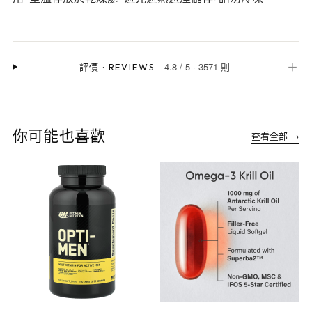
4.8
/
5
·
3571 則
＋
評價
·
REVIEWS
你可能也喜歡
查看全部 →