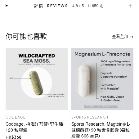
4.8
/
5
·
11659 則
＋
評價
·
REVIEWS
你可能也喜歡
查看全部 →
CODEAGE
SPORTS RESEARCH
Codeage, 植海洋苔蘚，野生種，
Sports Research, Magtein® L-
120 粒膠囊
蘇糖酸鎂，90 粒素食膠囊（每粒
膠囊 666 毫克）
HK$
368