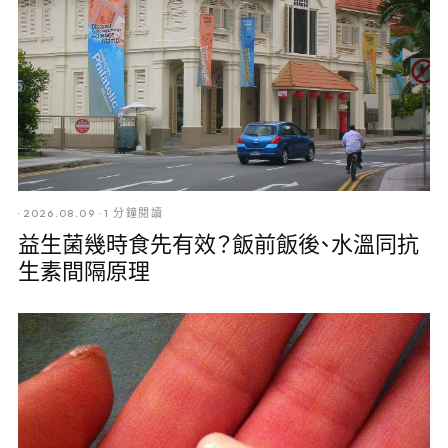
·
2026.08.09
·
1 分鐘閱讀
益生菌幾時食先有效？飯前飯後、水溫同抗
生素間隔原理