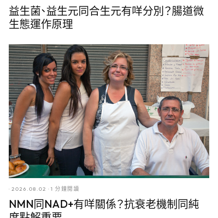
益生菌、益生元同合生元有咩分別？腸道微
生態運作原理
·
2026.08.02
·
1 分鐘閱讀
NMN同NAD+有咩關係？抗衰老機制同純
度點解重要