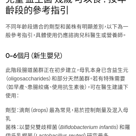
齡段的參考指引
不同年齡段適合的劑型和菌株有明顯差別，以下為一
般參考指引，具體使用仍應諮詢兒科醫生或營養師。
0–6個月（新生嬰兒）
此階段腸道菌群正在初步建立，母乳本身已含益生元
（oligosaccharides）和部分天然菌群。若有特殊需要
（如早產、患腸絞痛、使用抗生素後），可在醫生建議下
使用：
劑型
：滴劑（drops）最為常見，易於控制劑量及混入母
乳
菌株
：以嬰兒雙歧桿菌（
Bifidobacterium infantis
）和羅
伊氏乳桿菌（
Lactobacillus reuteri
）研究最多