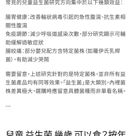
常見的兒童益生菌研究方向集中於以下幾類效益：
腸胃健康
：改善輪狀病毒引起的急性腹瀉、抗生素相
關性腹瀉
免疫調節
：減少呼吸道感染次數，部分研究顯示可輔
助緩解過敏症狀
腸絞痛
：部分嬰兒配方含特定菌株（如羅伊氏乳桿
菌），有助減少哭鬧
需要留意，上述研究針對的是特定菌株，並非所有益
生菌產品均有同等效果。「益生菌」是大類別，內裡菌
株差異極大，選購時應留意具體菌種而非單看名稱。
---
兒童 益生菌 幾歲 可以食？按年