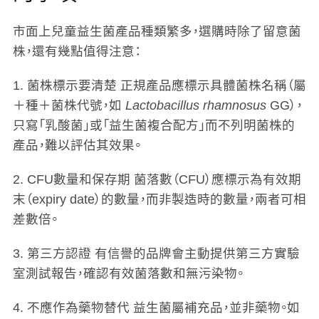
市面上兒童益生菌產品種類繁多，選購時除了留意菌
株，還有幾點值得注意：
1. 菌株標示要清楚
正規產品應標示具體菌株名稱（屬
＋種＋菌株代號，如
Lactobacillus rhamnosus
GG），
只寫「乳酸菌」或「益生菌複合配方」而不列明菌株的
產品，難以評估其效果。
2. CFU數量和保存期
菌落數（CFU）應標示為有效期
末（expiry date）的數量，而非製造時的數量，兩者可相
差數倍。
3. 第三方認證
有信譽的品牌會主動提供第三方實驗
室測試報告，確認有效菌落數和無污染物。
4. 不應作為藥物替代
益生菌屬補充品，並非藥物。如