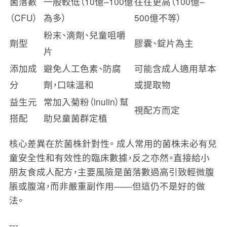
菌落數
一般較低（10億–100億
往往更高（100億–
（CFU）
為多）
500億不等）
粉末、滴劑、兒童咀嚼
劑型
膠囊、錠片為主
片
添加成
避免人工色素、防腐
可能含成人適用草本
分
劑，口味溫和
或提取物
益生元
常加入菊粉（inulin）幫
視配方而定
搭配
助兒童菌群定植
核心差異在於菌株針對性。
成人常用的菌株未必有兒
童安全性和有效性的臨床數據，反之亦然。直接給小
朋友食成人配方，主要風險是菌落數過高引致輕微腹
脹或腹瀉，而非嚴重副作用——但這仍不是好的做
法。
---