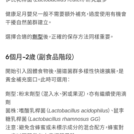
健康足月嬰兒一般不需要額外補充，過度使用有機會
干擾自然菌群建立。
選擇合適的
劑型
後，正確的保存方法同樣重要。
6個月–2歲（副食品階段）
開始引入固體食物後，腸道菌群多樣性快速擴展，是
黃金補充窗口。此時可選用：
劑型
：粉末劑型（混入水、粥或果泥），亦有繼續使用滴
劑
菌株
：嗜酸乳桿菌（
Lactobacillus acidophilus
）、鼠李
糖乳桿菌（
Lactobacillus rhamnosus GG
）
注意
：避免含蜂蜜或未標示成分的混合配方，蜂蜜對