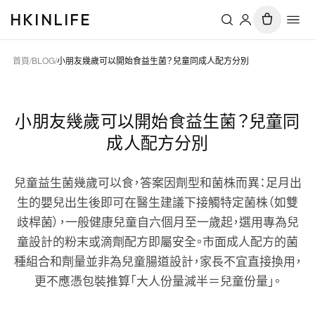
HKINLIFE
首頁
/
BLOG
/
小朋友幾歲可以開始食益生菌？兒童同成人配方分別
小朋友幾歲可以開始食益生菌？兒童同
成人配方分別
兒童益生菌幾歲可以食，答案因劑型和菌株而異：足月出
生的嬰兒出生後即可在醫生建議下接觸特定菌株（如雙
歧桿菌），一般健康兒童自六個月至一歲起，選用專為兒
童設計的粉末或滴劑配方即屬安全。市面成人配方的菌
種組合和劑量並非為兒童腸道設計，家長不宜直接換用，
更不應憑包裝推算「大人份量減半＝兒童份量」。