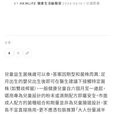
BY
HKINLIFE 健康生活編輯部
·
2026.06.14
·
1 分鐘閱讀
分享：
兒童益生菌幾歲可以食，答案因劑型和菌株而異：足
月出生的嬰兒出生後即可在醫生建議下接觸特定菌
株（如雙歧桿菌），一般健康兒童自六個月至一歲起，
選用專為兒童設計的粉末或滴劑配方即屬安全。市面
成人配方的菌種組合和劑量並非為兒童腸道設計，家
長不宜直接換用，更不應憑包裝推算「大人份量減半