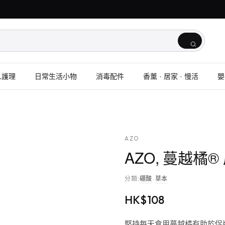
人護理
日常生活小物
消毒配件
香薰 · 居家 · 慢活
嬰
AZO
AZO, 蔓越橘®
分類
:
硼酸
·
草本
HK$
108
堅持每天食用蔓越橘有助於促