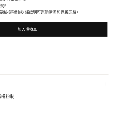
的！
acran® 蔓越橘粉制成，經證明可幫助清潔和保護尿路。
加入購物車
＋
蔓越橘粉制