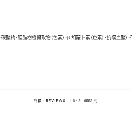
碳酸鈉、胭脂樹橙提取物（色素）、β-胡蘿卜素（色素）、抗壞血酸）、
4.6
/
5
·
6552 則
評價
·
REVIEWS