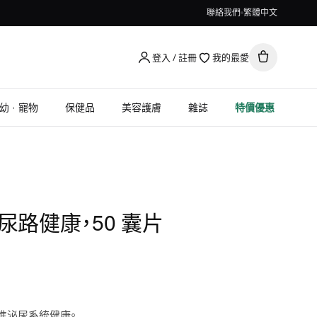
聯絡我們
繁體中文
登入 / 註冊
我的最愛
幼 · 寵物
保健品
美容護膚
雜誌
特價優惠
 尿路健康，50 囊片
進泌尿系統健康。