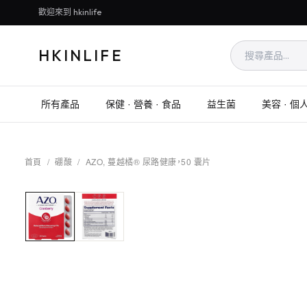
歡迎來到 hkinlife
HKINLIFE
所有產品
保健 · 營養 · 食品
益生菌
美容 · 個
首頁
/
硼酸
/
AZO, 蔓越橘® 尿路健康，50 囊片