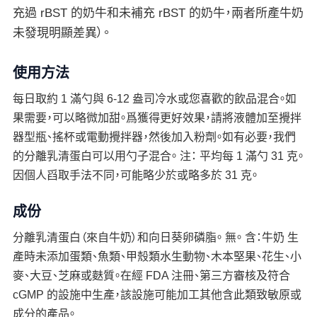
充過 rBST 的奶牛和未補充 rBST 的奶牛，兩者所產牛奶
未發現明顯差異）。
使用方法
每日取約 1 滿勺與 6-12 盎司冷水或您喜歡的飲品混合。如
果需要，可以略微加甜。爲獲得更好效果，請將液體加至攪拌
器型瓶、搖杯或電動攪拌器，然後加入粉劑。如有必要，我們
的分離乳清蛋白可以用勺子混合。 注： 平均每 1 滿勺 31 克。
因個人舀取手法不同，可能略少於或略多於 31 克。
成份
分離乳清蛋白（來自牛奶）和向日葵卵磷脂。 無。 含：牛奶 生
產時未添加蛋類、魚類、甲殼類水生動物、木本堅果、花生、小
麥、大豆、芝麻或麩質。在經 FDA 注冊、第三方審核及符合
cGMP 的設施中生產，該設施可能加工其他含此類致敏原或
成分的產品。