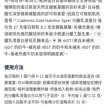
物，吸收快，易消化，能將蛋白質優效輸送至全身各處。這
種類型的蛋白質是天然支鏈氨基酸的良好來源，且谷氨
酸也深受健美運動員的認可和喜愛，因爲它可幫助肌肉
發育。* California Gold Nutrition Sport 分離乳清蛋白 每
份含 27 克蛋白質和 6.2 克支鏈氨基酸。乳糖含量低，通
過使用先進的膜技術的多級冷微濾分離工藝生產。 ♢分
離乳清蛋白是低乳糖食品。 ▣ 無 rbST（來自未補充
rbST 的奶牛。補充過 rBST 的奶牛和未補充 rBST 的奶
牛，兩者所產牛奶未發現明顯差異）。
使用方法
每日取約 1 圓勺與 6-12 盎司冷水或您喜歡的飲品混合。如
果需要，可以略微加甜。爲獲得更好效果，請將液體加至攪拌
器型瓶、搖杯或電動攪拌器，然後加入粉劑。如有必要，我們
的分離乳清蛋白可以用勺子混合。 注： 平均每 1 滿勺 31 克。
因個人舀取手法不同，可能略少於或略多於 31 克。