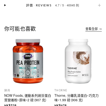
4.7
/
5
·
40045 則
＋
評價
·
REVIEWS
你可能也喜歡
查看全部 →
謎尚
THORNE
NOW Foods, 運動系列豌豆蛋白
Thorne, 分離乳清蛋白，巧克力
質營養粉，原味，2 磅（907 克）
味，1.99 磅（906 克）
HK$
328
HK$
678