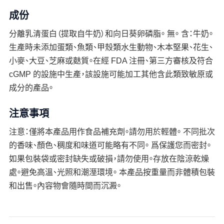
成份
分離乳清蛋白（提取自牛奶）和向日葵卵磷脂。 無。 含：牛奶。
生產時未添加蛋類、魚類、甲殼類水生動物、木本堅果、花生、
小麥、大豆、芝麻或麩質。在經 FDA 注冊、第三方審核及符合
cGMP 的設施中生產，該設施可能加工其他含此類致敏原或
成分的產品。
注意事項
注意：僅將本產品用作食品補充劑。請勿用於輕體。 不同批次
的香味、顏色、稠度和味道可能略有不同。 爲保護您而密封。
如果包裝袋或密封缺失或破損，請勿使用。存放在陰涼乾燥
處。避免高溫、光照和潮溼環境。 本產品按重量而非體積包裝
和出售。內容物會隨時間而沉澱。