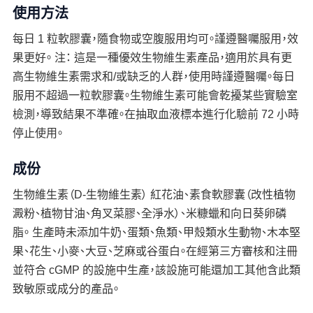
使用方法
每日 1 粒軟膠囊，隨食物或空腹服用均可。謹遵醫囑服用，效
果更好。 注： 這是一種優效生物維生素產品，適用於具有更
高生物維生素需求和/或缺乏的人群，使用時謹遵醫囑。每日
服用不超過一粒軟膠囊。生物維生素可能會乾擾某些實驗室
檢測，導致結果不準確。在抽取血液標本進行化驗前 72 小時
停止使用。
成份
生物維生素（D-生物維生素） 紅花油、素食軟膠囊（改性植物
澱粉、植物甘油、角叉菜膠、全淨水）、米糠蠟和向日葵卵磷
脂。 生產時未添加牛奶、蛋類、魚類、甲殼類水生動物、木本堅
果、花生、小麥、大豆、芝麻或谷蛋白。在經第三方審核和注冊
並符合 cGMP 的設施中生產，該設施可能還加工其他含此類
致敏原或成分的產品。