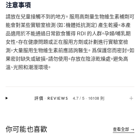
注意事項
請放在兒童接觸不到的地方。 服用高劑量生物維生素補劑可
能會對某些實驗室檢測（如：機體抵抗測定）產生乾擾。本產
品適用於不能通過日常飲食獲得 RDI 的人群。孕婦/哺乳期
女性，存在健康問題或正在服用方劑或計劃進行實驗室檢
測，大量服用生物維生素前應諮詢醫生。 爲保護您而密封。如
果密封缺失或破損，請勿使用。存放在陰涼乾燥處。避免高
溫、光照和潮溼環境。
4.7
/
5
·
16108 則
＋
評價
·
REVIEWS
你可能也喜歡
查看全部 →