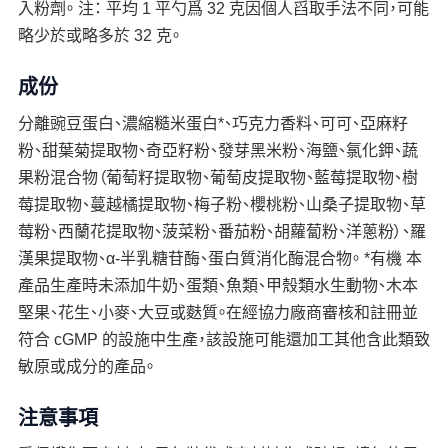
入粉劑。 注： 平均 1 平勺爲 32 克因個人舀取手法不同，可能
略少於或略多於 32 克。
成份
分離豌豆蛋白、濃縮糙米蛋白*、巧克力香料、可可、亞麻籽
粉、甜葉菊提取物、奇亞籽粉、發芽黑米粉、海鹽、氯化鉀、蔬
果粉混合物（葡萄籽提取物、葡萄皮提取物、藍莓提取物、樹
莓提取物、蔓越橘提取物、梅子粉、櫻桃粉、山桑子提取物、草
莓粉、西蘭花提取物、菠菜粉、番茄粉、胡蘿蔔粉、洋蔥粉）、羅
漢果提取物、α-半乳糖苷酶、蛋白質消化酶混合物。 *有機 本
產品生產時未添加牛奶、蛋類、魚類、甲殼類水生動物、木本
堅果、花生、小麥、大豆或麩質。在經協力廠商審核和註冊並
符合 cGMP 的設施中生產，該設施可能還加工其他含此類致
敏原或成分的產品。
注意事項