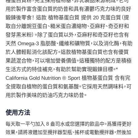
種蛋白質粉，完全採用植物基、非乳製品來源制成。它可
用於製作富含蛋白質的奶昔和具有濃鬱巧克力味的良好
鍛鍊後零食！ 這款 植物基蛋白質 提供 20 克蛋白質（提
取自分離豌豆蛋白、糙米蛋白濃縮物、亞麻籽、奇亞籽和
發芽黑米粉）。除了蛋白質以外，亞麻籽和奇亞籽也含有
天然 Omega-3 脂肪酸、纖維和礦物質，以及消化酶，有助
於人體輕鬆消化該配方。這款植物基蛋白質也含有優質
果蔬混合物，可以增加營養價值。這種獨特的配方是積極
生活方式的特佳補充，有助於幫助實現鍛鍊目標。*
California Gold Nutrition ® Sport 植物基蛋白質 含有完
全提取自植物的蛋白質和氨基酸。它採用天然調味料，可
用於製作美味的奶油巧克力味奶昔。
使用方法
每天取一平勺加入 8 盎司水或您選擇的飲品中。爲獲得更好
效果，請將液體加至攪拌器型瓶、搖杯或電動攪拌器，然後加