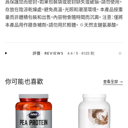
爲保護您而密封。如果包裝袋或密封缺失或破損，請勿使用。
存放在陰涼乾燥處。避免高溫、光照和潮溼環境。 本產品按重
量而非體積包裝和出售。內容物會隨時間而沉澱。 注意：僅將
本產品用作膳食補劑。請勿用於輕體。 ☉天然支鏈氨基酸。
4.4
/
5
·
6123 則
＋
評價
·
REVIEWS
你可能也喜歡
查看全部 →