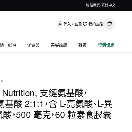
聯絡我們
繁體中文
登入 / 註冊
我的最愛
幼 · 寵物
保健品
美容護膚
雜誌
特價優惠
ON
ld Nutrition, 支鏈氨基酸，
鏈氨基酸 2:1:1，含 L-亮氨酸、L-異
氨酸，500 毫克，60 粒素食膠囊