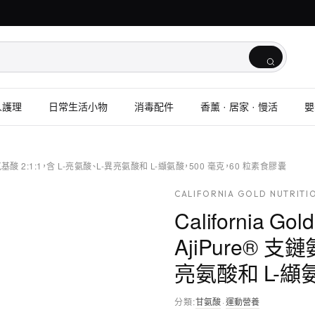
人護理
日常生活小物
消毒配件
香薰 · 居家 · 慢活
嬰
e® 支鏈氨基酸 2:1:1，含 L-亮氨酸、L-異亮氨酸和 L-纈氨酸，500 毫克，60 粒素食膠囊
CALIFORNIA GOLD NUTRITI
California Go
AjiPure® 支
亮氨酸和 L-纈
分類
:
甘氨酸
·
運動營養