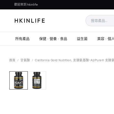
歡迎來到 hkinlife
HKINLIFE
所有產品
保健 · 營養 · 食品
益生菌
美容 · 個
首頁
/
甘氨酸
/
California Gold Nutrition, 支鏈氨基酸，AjiPur