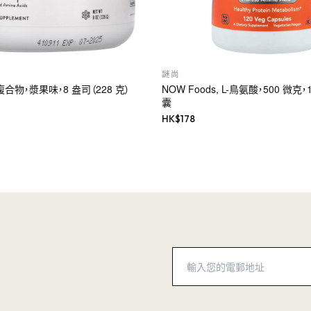
謎尚
基複合物，漿果味，8 盎司（228 克）
NOW Foods, L-鳥氨酸，500 微克
囊
HK$
178