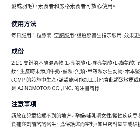
髮或羽毛），素食者和嚴格素食者可放心使用。
使用方法
每日服用 1 粒膠囊，空腹服用。謹遵照醫生指示服用，效果更
成份
2:1:1 支鏈氨基酸混合物（L-亮氨酸，L-異亮氨酸，L-纈
鎂。 生產時未添加牛奶、蛋類、魚類、甲殼類水生動物、木本堅
cGMP 的設施中生產，該設施可能加工其他含此類致敏原或成分的產品。
是 AJINOMOTO® CO., INC. 的注冊商標
注意事項
請放在兒童接觸不到的地方。 孕婦/哺乳期女性/慢性疾病患
食補充劑前諮詢醫生。 爲保護您而密封。如果密封缺失或破