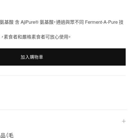
on® 支鏈氨基酸 含 AjiPure® 氨基酸，通過與眾不同 Ferment-A-Pure 技
），素食者和嚴格素食者可放心使用。
加入購物車
＋
物產品（毛