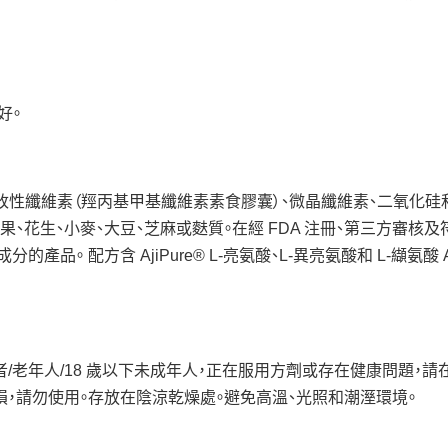
好。
氨酸） 改性纖維素（羥丙基甲基纖維素素食膠囊）、微晶纖維素、二氧化
果、花生、小麥、大豆、芝麻或麩質。在經 FDA 注冊、第三方審核及
 配方含 AjiPure® L-亮氨酸、L-異亮氨酸和 L-纈氨酸 Aji
者/老年人/18 歲以下未成年人，正在服用方劑或存在健康問題，請
損，請勿使用。存放在陰涼乾燥處。避免高溫、光照和潮溼環境。