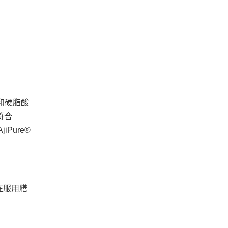
硅和硬脂酸
符合
Pure®
在服用膳