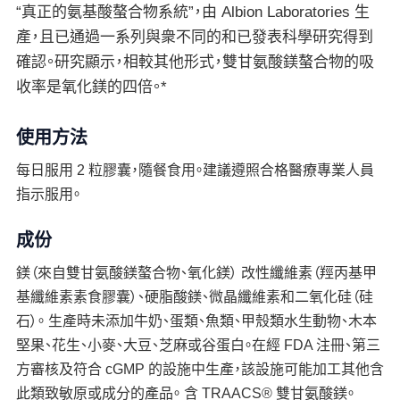
“真正的氨基酸螯合物系統”，由 Albion Laboratories 生
產，且已通過一系列與衆不同的和已發表科學研究得到
確認。研究顯示，相較其他形式，雙甘氨酸鎂螯合物的吸
收率是氧化鎂的四倍。*
使用方法
每日服用 2 粒膠囊，隨餐食用。建議遵照合格醫療專業人員
指示服用。
成份
鎂（來自雙甘氨酸鎂螯合物、氧化鎂） 改性纖維素（羥丙基甲
基纖維素素食膠囊）、硬脂酸鎂、微晶纖維素和二氧化硅（硅
石）。 生產時未添加牛奶、蛋類、魚類、甲殼類水生動物、木本
堅果、花生、小麥、大豆、芝麻或谷蛋白。在經 FDA 注冊、第三
方審核及符合 cGMP 的設施中生產，該設施可能加工其他含
此類致敏原或成分的產品。 含 TRAACS® 雙甘氨酸鎂。