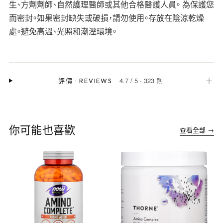
生、方劑劑師、自然護理醫師或其他合格醫護人員。 為保護您
而密封。如果密封缺失或破損，請勿使用。存放在陰涼乾燥
處。避免高溫、光照和潮溼環境。
4.7
/
5
·
323 則
＋
評價
·
REVIEWS
你可能也喜歡
查看全部 →