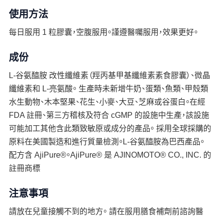
使用方法
每日服用 1 粒膠囊，空腹服用。謹遵醫囑服用，效果更好。
成份
L-谷氨醯胺 改性纖維素（羥丙基甲基纖維素素食膠囊）、微晶
纖維素和 L-亮氨酸。 生產時未新增牛奶、蛋類、魚類、甲殼類
水生動物、木本堅果、花生、小麥、大豆、芝麻或谷蛋白。在經
FDA 註冊、第三方稽核及符合 cGMP 的設施中生產，該設施
可能加工其他含此類致敏原或成分的產品。 採用全球採購的
原料在美國製造和進行質量檢測。L-谷氨醯胺為巴西產品。
配方含 AjiPure®。AjiPure® 是 AJINOMOTO® CO., INC. 的
註冊商標
注意事項
請放在兒童接觸不到的地方。 請在服用膳食補劑前諮詢醫