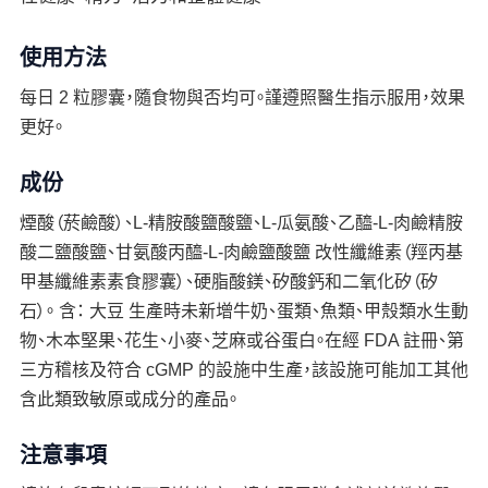
使用方法
每日 2 粒膠囊，隨食物與否均可。謹遵照醫生指示服用，效果
更好。
成份
煙酸（菸鹼酸）、L-精胺酸鹽酸鹽、L-瓜氨酸、乙醯-L-肉鹼精胺
酸二鹽酸鹽、甘氨酸丙醯-L-肉鹼鹽酸鹽 改性纖維素（羥丙基
甲基纖維素素食膠囊）、硬脂酸鎂、矽酸鈣和二氧化矽（矽
石）。 含： 大豆 生產時未新增牛奶、蛋類、魚類、甲殼類水生動
物、木本堅果、花生、小麥、芝麻或谷蛋白。在經 FDA 註冊、第
三方稽核及符合 cGMP 的設施中生產，該設施可能加工其他
含此類致敏原或成分的產品。
注意事項