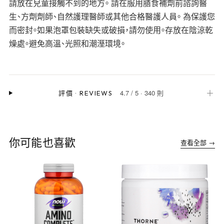
請放在兒童接觸不到的地方。 請在服用膳食補劑前諮詢醫
生、方劑劑師、自然護理醫師或其他合格醫護人員。 為保護您
而密封。如果泡罩包裝缺失或破損，請勿使用。存放在陰涼乾
燥處。避免高溫、光照和潮溼環境。
4.7
/
5
·
340 則
＋
評價
·
REVIEWS
你可能也喜歡
查看全部 →