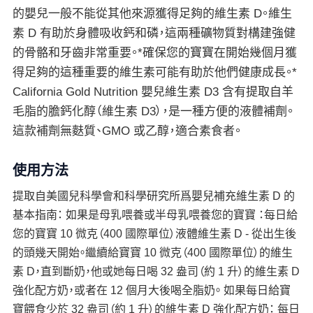
的嬰兒一般不能從其他來源獲得足夠的維生素 D。維生
素 D 有助於身體吸收鈣和磷，這兩種礦物質對構建強健
的骨骼和牙齒非常重要。*確保您的寶寶在開始幾個月獲
得足夠的這種重要的維生素可能有助於他們健康成長。*
California Gold Nutrition 嬰兒維生素 D3 含有提取自羊
毛脂的膽鈣化醇（維生素 D3），是一種方便的液體補劑。
這款補劑無麩質、GMO 或乙醇，適合素食者。
使用方法
提取自美國兒科學會和科學研究所爲嬰兒補充維生素 D 的
基本指南： 如果是母乳喂養或半母乳喂養您的寶寶 ：每日給
您的寶寶 10 微克（400 國際單位）液體維生素 D - 從出生後
的頭幾天開始。繼續給寶寶 10 微克（400 國際單位）的維生
素 D，直到斷奶，他或她每日喝 32 盎司（約 1 升）的維生素 D
強化配方奶，或者在 12 個月大後喝全脂奶。 如果每日給寶
寶餵食少於 32 盎司（約 1 升）的維生素 D 強化配方奶： 每日