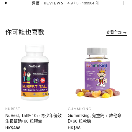
4.9
/
5
·
133304 則
＋
評價
·
REVIEWS
你可能也喜歡
查看全部 →
NUBEST
GUMMIKING
NuBest, Tall® 10+，青少年優效
GummiKing, 兒童鈣 + 維他命
生長幫助，60 粒膠囊
D，60 粒軟糖
HK$
488
HK$
98